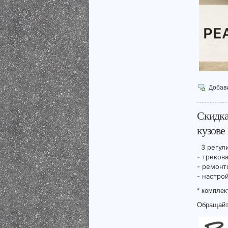
Добав
Скидка
кузове 
3 регул
- треков
- ремонт
- настро
* комплек
Обращайт