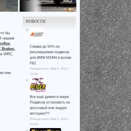
НОВОСТИ
что бы
 В нашем
roflex
,
Скидка до 50% на
C
Brakes
,
регулируемую подвеску
 в
WRC,
для BMW M3/M4 в кузове
F82.
Понедельник, Май 2, 2022 -
истем,
12:39
Все ещё думаете какую
Подвеску установить на
кроссовый или эндуро
мотоцикл??
Понедельник, Май 2, 2022 -
12:44