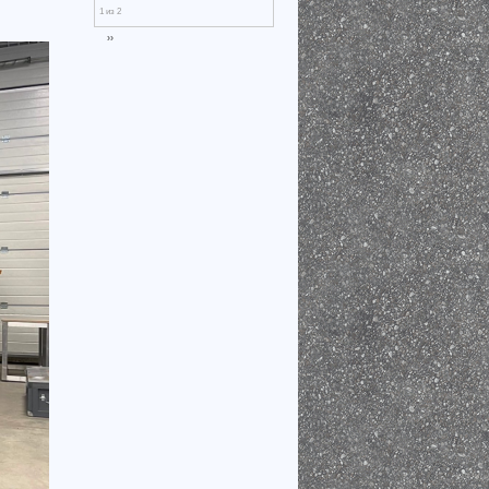
1 из 2
››