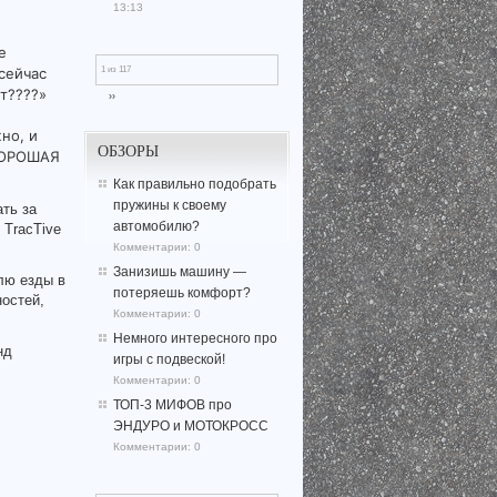
13:13
е
1 из 117
 сейчас
ит????»
››
но, и
ОБЗОРЫ
 ХОРОШАЯ
Как правильно подобрать
пружины к своему
ать за
автомобилю?
 TracTive
Комментарии:
0
Занизишь машину —
лю езды в
потеряешь комфорт?
остей,
Комментарии:
0
Немного интересного про
нд
игры с подвеской!
Комментарии:
0
ТОП-3 МИФОВ про
ЭНДУРО и МОТОКРОСС
Комментарии:
0