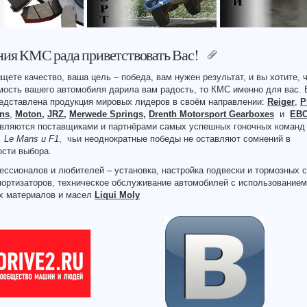
ия КМС рада приветствовать Вас!
щете качество, ваша цель – победа, вам нужен результат, и вы хотите, 
мость вашего автомобиля дарила вам радость, то КМС именно для вас.
редставлена продукция мировых лидеров в своём направлении:
Reiger
,
P
ins
,
Moton
,
JRZ
,
Merwede Springs
,
Drenth Motorsport Gearboxes
и
EB
являются поставщиками и партнёрами самых успешных гоночных команд
, Le Mans и F1
, чьи неоднократные победы не оставляют сомнений в
ости выбора.
ссионалов и любителей – установка, настройка подвески и тормозных с
мортизаторов, техническое обслуживание автомобилей с использованием
х материалов и масел
Liqui Moly