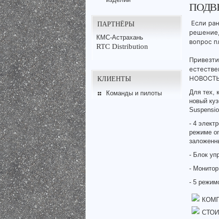
ПОДВ
ПАРТНЁРЫ
Если ра
решение,
КМС-Астрахань
вопрос пл
RTC Distribution
Привезти
естестве
КЛИЕНТЫ
НОВОСТ
Для тех, 
Команды и пилоты
новый куз
Suspensio
- 4 элект
режиме on
заложенны
- Блок уп
- Монитор
- 5 режим
КОМП
СТОИ