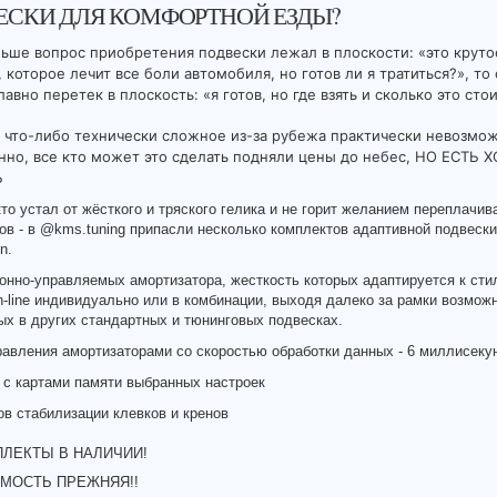
ЕСКИ ДЛЯ КОМФОРТНОЙ ЕЗДЫ?
ньше вопрос приобретения подвески лежал в плоскости: «это круто
 которое лечит все боли автомобиля, но готов ли я тратиться?», то
авно перетек в плоскость: «я готов, но где взять и сколько это сто
 что-либо технически сложное из-за рубежа практически невозмож
нно, все кто может это сделать подняли цены до небес, НО ЕСТЬ
Ь
кто устал от жёсткого и тряского гелика и не горит желанием переплачив
ов - в
@kms.tuning
припасли несколько комплектов адаптивной подвески
n.
ронно-управляемых амортизатора, жесткость которых адаптируется к сти
-line индивидуально или в комбинации, выходя далеко за рамки возможн
х в других стандартных и тюнинговых подвесках.
равления амортизаторами со скоростью обработки данных - 6 миллисеку
 с картами памяти выбранных настроек
ов стабилизации клевков и кренов
ЛЕКТЫ В НАЛИЧИИ!
МОСТЬ ПРЕЖНЯЯ!!