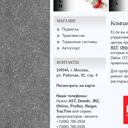
МАГАЗИН
Компан
Подвеска
Если вы и
Трансмиссии
управляе
Тормозные системы
центре п
AST
,
Ohl
Автоспорт
которые 
Dakar,
GT
КОНТАКТЫ
правильн
109544, г. Москва,
Для профе
ул. Рабочая, 91, стр. 4
ремонт а
расходны
Посмотреть на карте
Наши телефоны:
Нужен
AST, Drenth, JRZ,
Ohlins, Proflex, Reiger,
TracTive
или сервис
амортизаторов -звоните:
+7(495) 780-2934
+7(495) 780-2935