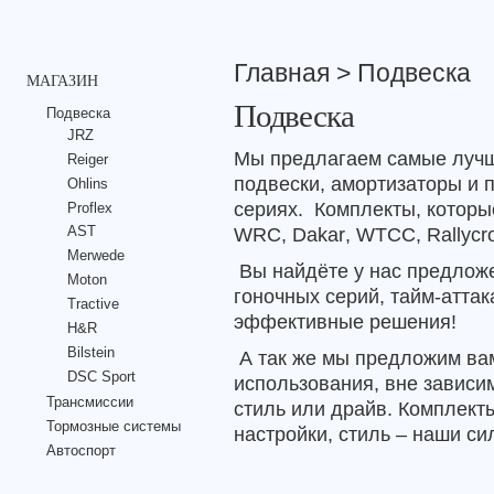
Главная
> Подвеска
МАГАЗИН
Подвеска
Подвеска
JRZ
Мы предлагаем самые лучш
Reiger
подвески, амортизаторы и 
Ohlins
сериях.
Комплекты, которы
Proflex
WRC
,
Dakar
,
WTCC
,
Rally
с
r
AST
Merwede
Вы найдёте у нас предло
Moton
гоночных серий, тайм-аттак
Tractive
эффективные решения!
H&R
Bilstein
А так же мы предложим ва
DSC Sport
использования, вне зависим
Трансмиссии
стиль или драйв. Комплект
Тормозные системы
настройки, стиль – наши си
Автоспорт