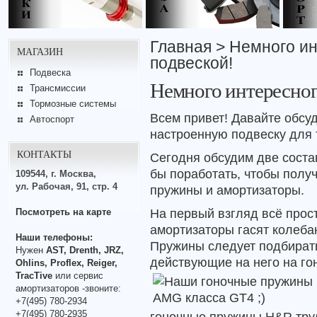
Главная
> Немного ин
МАГАЗИН
подвеской!
Подвеска
Немного интересног
Трансмиссии
Тормозные системы
Всем привет! Давайте обсу
Автоспорт
настроенную подвеску для 
КОНТАКТЫ
Сегодня обсудим две сост
бы поработать, чтобы полу
109544, г. Москва,
ул. Рабочая, 91, стр. 4
пружины и амортизаторы.
На первый взгляд всё прос
Посмотреть на карте
амортизаторы гасят колебан
Наши телефоны:
Пружины следует подбирать
Нужен
AST, Drenth, JRZ,
действующие на него на го
Ohlins, Proflex, Reiger,
TracTive
или сервис
амортизаторов -звоните:
+7(495) 780-2934
+7(495) 780-2935
гоночные пружины H&R труд