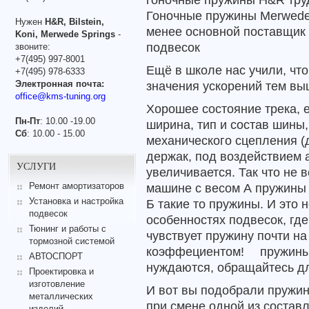
Гоночные пружины Merwede.
Нужен
H&R, Bilstein,
менее основной поставщик
Koni, Merwede Springs
-
подвесок
звоните:
+7(495) 997-8001
Ещё в школе нас учили, что
+7(495) 978-6333
Электронная почта:
значения ускорений тем вы
office@kms-tuning.org
Хорошее состояние трека, е
Пн-Пт
: 10.00 -19.00
ширина, тип и состав шины,
Сб
: 10.00 - 15.00
механического сцепления (
держак, под воздействием а
УСЛУГИ
увеличивается. Так что не в
машине с весом А пружины 
Ремонт амортизаторов
Установка и настройка
Б такие то пружины. И это 
подвесок
особенностях подвесок, гд
Тюнинг и работы с
чувствует пружину почти на
тормозной системой
коэффециентом!
пружины
АВТОСПОРТ
нуждаются, обращайтесь дл
Проектировка и
изготовление
И вот вы подобрали пружин
металлических
при смене одной из соста
изделий