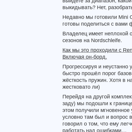
выйдете за диапазон, какой
выкидывать? Нет, разобрать
Недавно мы готовили Mini C
готовы поделиться с вами ф
Владелец имеет неплохой оп
сезонов на Nordschleife.
Как мы это проходили с Ren
Включая он-борд.
Прогрессируя и неустанно 
быстро прошёл порог базово
жёсткость пружин. Хотя в н
жестковато ли)
Перейдя на другой комплек
заду) мы подошли к границ
этом получили мгновенное 
условно там был и вопрос в
говорил о том, что ему легч
работать над ошибками…