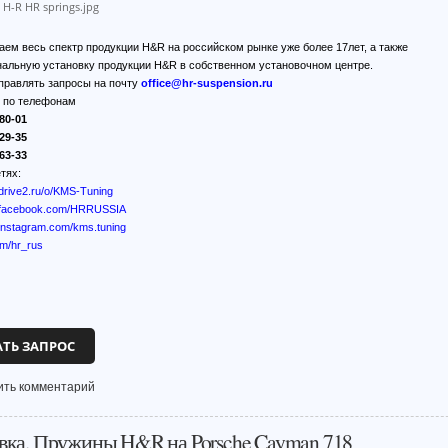
аем весь спектр продукции H&R на российском рынке уже более 17лет, а также
альную установку продукции H&R в собственном установочном центре.
правлять запросы на почту
office@hr-suspension.ru
ь по телефонам
80-01
29-35
63-33
тях:
.drive2.ru/o/KMS-Tuning
w.facebook.com/HRRUSSIA
.instagram.com/kms.tuning
om/hr_rus
АТЬ ЗАПРОС
ить комментарий
вка. Пружины H&R на Porsche Cayman 718