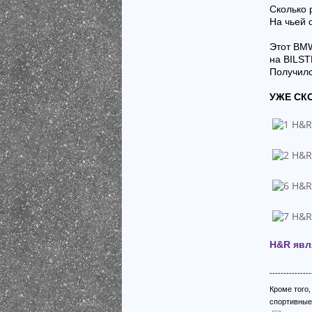
Сколько 
На чьей 
Этот BMW
на BILST
Получилс
УЖЕ СК
H&R явл
---------------
Кроме того
спортивные