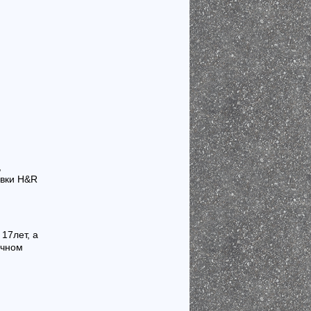
,
авки H&R
17лет, а
очном