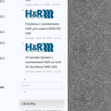
Среда, Июнь 2, 2021 - 11:58
Пружины с занижением
H&R для нового BMW M3
G80
Четверг, Май 20, 2021 - 12:14
Установка пружин с
занижением H&R на Audi
A5 Sportback 4WD (B9)
Четверг, Май 20, 2021 - 11:54
‹‹
9 из 117
H&R,
››
ОБЗОРЫ