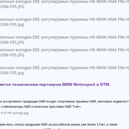
яется техническим партнером BMW Motorsport в DTM.
, в ассортимент продукции H&R входят спортивные пружины H&R, винтовые подвески 
 стабилизаторы H&R и колесные проставки H&R Trak+.
аем весь спектр продукции H&R на российском рынке уже более 17лет, а также