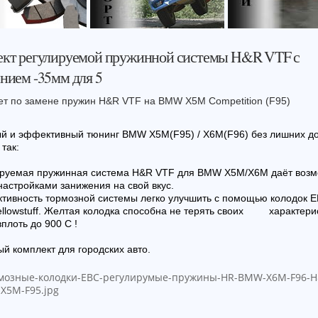
кт регулируемой пружинной системы H&R VTF с
нием -35мм для 5
ет по замене пружин H&R VTF на BMW X5M Competition (F95)
й и эффективный тюнинг BMW X5М(F95) / X6M(F96) без лишних д
так:
ируемая пружинная система H&R VTF для BMW X5M/X6M даёт возм
 настройками занижения на свой вкус.
тивность тормозной системы легко улучшить с помощью колодок 
ellowstuff. Желтая колодка способна не терять своих характери
вплоть до 900 С !
й комплект для городских авто.