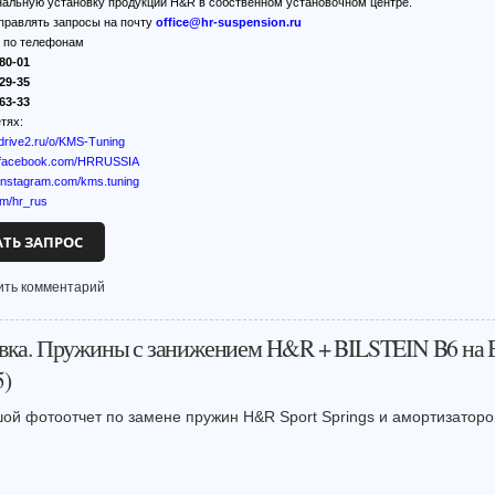
альную установку продукции H&R в собственном установочном центре.
правлять запросы на почту
office@hr-suspension.ru
ь по телефонам
80-01
29-35
63-33
тях:
.drive2.ru/o/KMS-Tuning
w.facebook.com/HRRUSSIA
.instagram.com/kms.tuning
om/hr_rus
АТЬ ЗАПРОС
ить комментарий
вка. Пружины с занижением H&R + BILSTEIN B6 н
5)
ой фотоотчет по замене пружин H&R Sport Springs
и амортизаторо
N