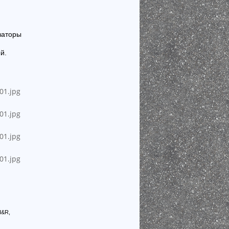
заторы
й.
H&R,