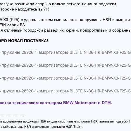
раз уже возникали споры о пользе легкого тюнинга подвески.
стороне находитесь вы?! )
 X3 (F25) с удовольствием сменил сток на пружины H&R и аморти
EIN серии B6.
я отличный городской разведчик: юркий, поворотливый и собранны
ОРО НОВАЯ ПОСТАВКА!
яется техническим партнером BMW Motorsport в DTM.
----------------------
, в ассортимент продукции H&R входят спортивные пружины H&R, винтовые подвески 
 стабилизаторы H&R и колесные проставки H&R Trak+.