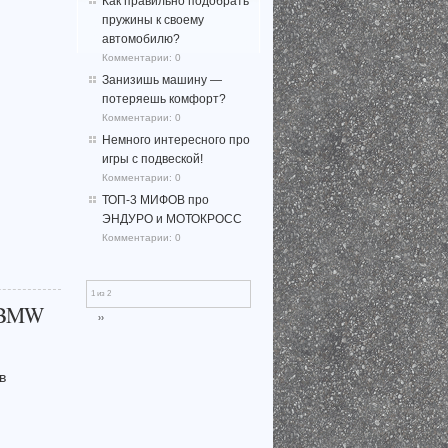
Как правильно подобрать
пружины к своему
автомобилю?
Комментарии:
0
Занизишь машину —
потеряешь комфорт?
Комментарии:
0
Немного интересного про
игры с подвеской!
Комментарии:
0
ТОП-3 МИФОВ про
ЭНДУРО и МОТОКРОСС
Комментарии:
0
1 из 2
а BMW
››
в