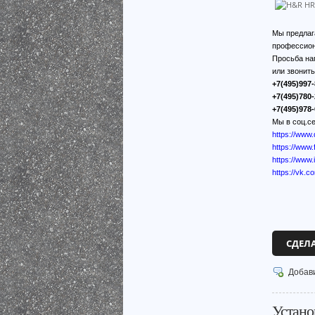
Мы предлаг
профессион
Просьба на
или звонит
+7(495)997-
+7(495)780-
+7(495)978-
Мы в соц.се
https://www
https://ww
https://www
https://vk.c
СДЕЛ
Добав
Устано