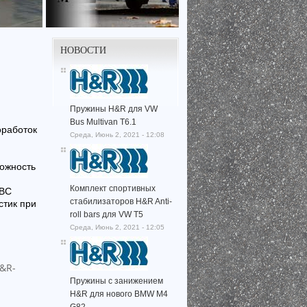
НОВОСТИ
Пружины H&R для VW
Bus Multivan T6.1
оработок
Среда, Июнь 2, 2021 - 12:08
ожность
Комплект спортивных
EBC
стабилизаторов H&R Anti-
стик при
roll bars для VW T5
Среда, Июнь 2, 2021 - 12:05
Пружины с занижением
H&R для нового BMW M4
G82