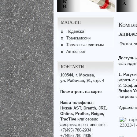
МАГАЗИН
Компле
заниже
Подвеска
Трансмиссии
Фотоотч
Тормозные системы
Автоспорт
Доступны
выглядит 
КОНТАКТЫ
1. Регул
109544, г. Москва,
играть с
ул. Рабочая, 91, стр. 4
2. Эффек
Brakes Y
Посмотреть на карте
нагреве 
Наши телефоны:
Идеальны
Нужен
AST, Drenth, JRZ,
Ohlins, Proflex, Reiger,
TracTive
или сервис
амортизаторов -звоните:
+7(495) 780-2934
+7(495) 780-2935