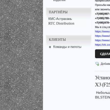
профессион
Просьба на
или звонит
ПАРТНЁРЫ
+7(495)997-
+7(495)780-
КМС-Астрахань
+7(495)978-
RTC Distribution
Мы в соц.се
https://www
https://ww
КЛИЕНТЫ
https://www
https://vk.c
Команды и пилоты
СДЕЛ
Добав
Устано
X3 (F2
Небольш
BILSTEI