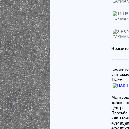
Нравитс
------------
Кроме то
винтовые
Trak+.
Мы предл
также пр
центре.
Просьба 
или звон
+7(495)9
+7(495)7