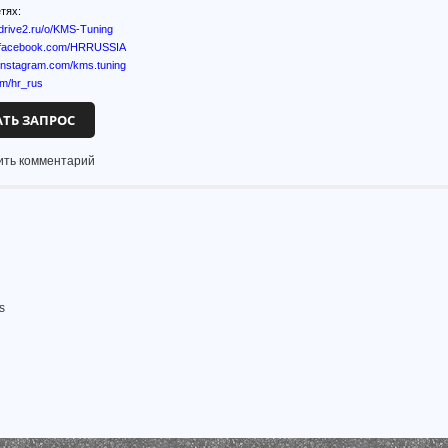
тях:
.drive2.ru/o/KMS-Tuning
w.facebook.com/HRRUSSIA
.instagram.com/kms.tuning
om/hr_rus
АТЬ ЗАПРОС
ить комментарий
s