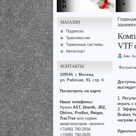
Главна
МАГАЗИН
занижен
Подвеска
Комп
Трансмиссии
VTF с
Тормозные системы
Автоспорт
kms
- Н
КОНТАКТЫ
Фотоотч
109544, г. Москва,
ул. Рабочая, 91, стр. 4
Доступны
выглядит 
Посмотреть на карте
1. Регул
Наши телефоны:
играть с
Нужен
AST, Drenth, JRZ,
2. Эффек
Ohlins, Proflex, Reiger,
Brakes Y
TracTive
или сервис
нагреве 
амортизаторов -звоните:
+7(495) 780-2934
Идеальны
+7(495) 780-2935