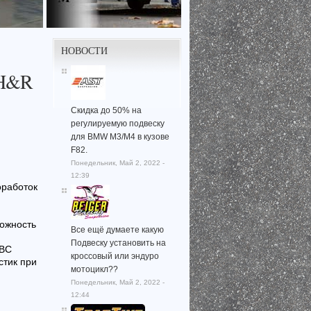
НОВОСТИ
 H&R
Скидка до 50% на
регулируемую подвеску
для BMW M3/M4 в кузове
F82.
Понедельник, Май 2, 2022 -
12:39
оработок
ожность
Все ещё думаете какую
Подвеску установить на
EBC
кроссовый или эндуро
стик при
мотоцикл??
Понедельник, Май 2, 2022 -
12:44