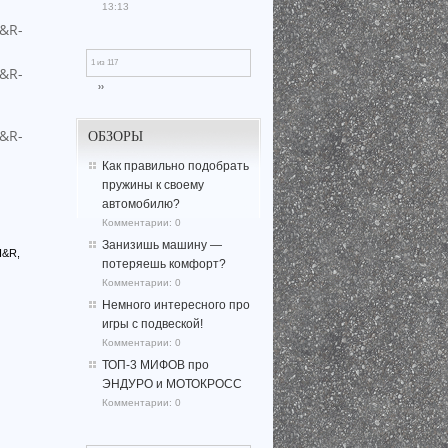
13:13
1 из 117
››
ОБЗОРЫ
Как правильно подобрать
пружины к своему
автомобилю?
Комментарии:
0
Занизишь машину —
H&R,
потеряешь комфорт?
Комментарии:
0
Немного интересного про
игры с подвеской!
Комментарии:
0
ТОП-3 МИФОВ про
ЭНДУРО и МОТОКРОСС
Комментарии:
0