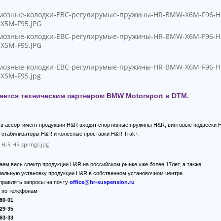
яется техническим партнером BMW Motorsport в DTM.
, в ассортимент продукции H&R входят спортивные пружины H&R, винтовые подвески 
 стабилизаторы H&R и колесные проставки H&R Trak+.
аем весь спектр продукции H&R на российском рынке уже более 17лет, а также
альную установку продукции H&R в собственном установочном центре.
правлять запросы на почту
office@hr-suspension.ru
ь по телефонам
80-01
29-35
63-33