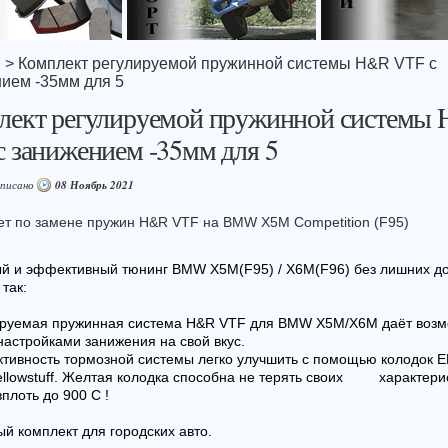
я
> Комплект регулируемой пружинной системы H&R VTF с
ием -35мм для 5
лект регулируемой пружинной системы
 занижением -35мм для 5
аписано
08 Ноябрь 2021
ет по замене пружин H&R VTF на BMW X5M Competition (F95)
й и эффективный тюнинг BMW X5М(F95) / X6M(F96) без лишних д
так:
ируемая пружинная система H&R VTF для BMW X5M/X6M даёт возм
 настройками занижения на свой вкус.
тивность тормозной системы легко улучшить с помощью колодок 
ellowstuff. Желтая колодка способна не терять своих характери
вплоть до 900 С !
й комплект для городских авто.