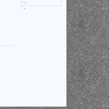
1 из 2
››