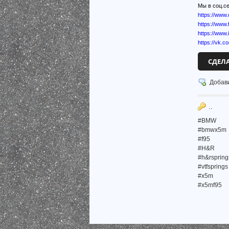
Мы в соц.се
https://www
https://ww
https://www
https://vk.c
СДЕЛ
Добав
..
#BMW
#bmwx5m
#f95
#H&R
#h&rspring
#vtfsprings
#x5m
#x5mf95