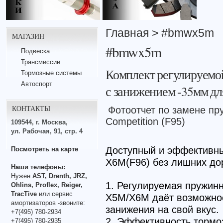
Главная
> #bmwx5m
МАГАЗИН
#bmwx5m
Подвеска
Трансмиссии
Комплект регулируем
Тормозные системы
Автоспорт
с занижением -35мм дл
КОНТАКТЫ
Фотоотчет по замене п
Competition (F95)
109544, г. Москва,
ул. Рабочая, 91, стр. 4
Доступный и эффективн
Посмотреть на карте
X6M(F96) без лишних дор
Наши телефоны:
Нужен
AST, Drenth, JRZ,
1. Регулируемая пружи
Ohlins, Proflex, Reiger,
TracTive
или сервис
X5M/X6M даёт возможнос
амортизаторов -звоните:
занижения на свой вкус.
+7(495) 780-2934
2. Эффективность тормо
+7(495) 780-2935