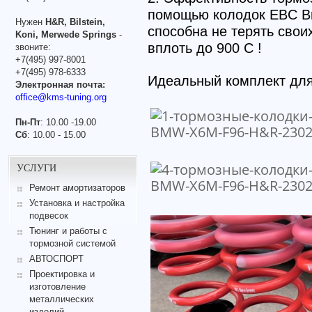
помощью колодок EBC Bra
Нужен
H&R, Bilstein,
способна не терять св
Koni, Merwede Springs
-
вплоть до 900 С !
звоните:
+7(495) 997-8001
+7(495) 978-6333
Идеальный комплект для
Электронная почта:
office@kms-tuning.org
Пн-Пт
: 10.00 -19.00
Сб
: 10.00 - 15.00
УСЛУГИ
Ремонт амортизаторов
Установка и настройка
подвесок
Тюнинг и работы с
тормозной системой
АВТОСПОРТ
Проектировка и
изготовление
металлических
изделий