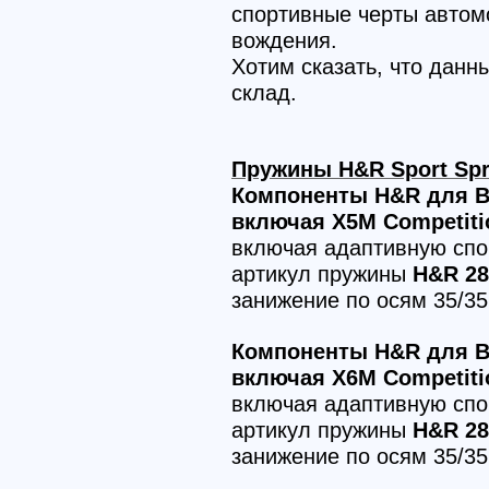
спортивные черты автом
вождения.
Хотим сказать, что данн
склад.
Пружины H&R Sport Spr
Компоненты H&R для B
включая X5M Competiti
включая адаптивную спо
артикул пружины
H&R 28
занижение по осям 35/3
Компоненты H&R для B
включая X6M Competiti
включая адаптивную спо
артикул пружины
H&R 28
занижение по осям 35/3