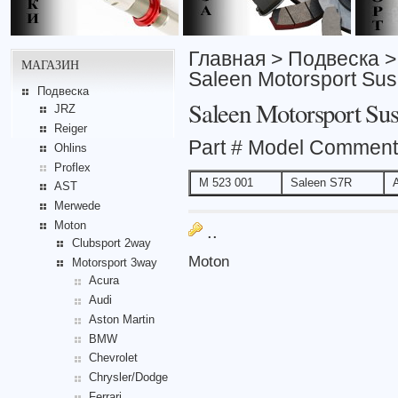
Главная
>
Подвеска
МАГАЗИН
Saleen Motorsport Su
Подвеска
Saleen Motorsport Su
JRZ
Reiger
Part # Model Commen
Ohlins
Proflex
M 523 001
Saleen S7R
A
AST
Merwede
Moton
..
Clubsport 2way
Moton
Motorsport 3way
Acura
Audi
Aston Martin
BMW
Chevrolet
Chrysler/Dodge
Ferrari