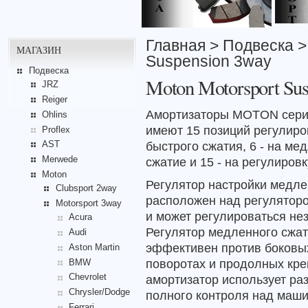
Главная
>
Подвеска
МАГАЗИН
Suspension 3way
Подвеска
Moton Motorsport Su
JRZ
Reiger
Амортизаторы MOTON сери
Ohlins
имеют 15 позиций регулиро
Proflex
быстрого сжатия, 6 - на ме
AST
Merwede
сжатие и 15 - на регулировк
Moton
Регулятор настройки медле
Clubsport 2way
расположен над регуляторо
Motorsport 3way
и может регулироваться не
Acura
Регулятор медленного сжат
Audi
эффективен против боковы
Aston Martin
поворотах и продолных кре
BMW
Chevrolet
амортизатор использует ра
Chrysler/Dodge
полного контроля над маши
Ferrari