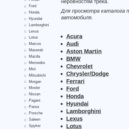
неровностям трека.
Ford
Для просмотра каталога п
Honda
автомобиля.
Hyundai
Lamborghini
Lexus
Acura
Lotus
Audi
Marcos
Maserati
Aston Martin
Mazda
BMW
Mersedes
Chevrolet
Mini
Chrysler/Dodge
Mitsubishi
Ferrari
Morgan
Ford
Mosler
Nissan
Honda
Pagani
Hyundai
Panoz
Lamborghini
Porsche
Lexus
Saleen
Lotus
Spyker