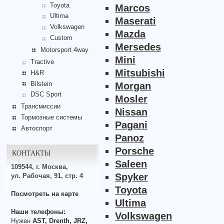
Toyota
Marcos
Ultima
Maserati
Volkswagen
Mazda
Custom
Mersedes
Motorsport 4way
Mini
Tractive
Mitsubishi
H&R
Bilstein
Morgan
DSC Sport
Mosler
Трансмиссии
Nissan
Тормозные системы
Pagani
Автоспорт
Panoz
Porsche
КОНТАКТЫ
Saleen
109544, г. Москва,
Spyker
ул. Рабочая, 91, стр. 4
Toyota
Посмотреть на карте
Ultima
Наши телефоны:
Volkswagen
Нужен
AST, Drenth, JRZ,