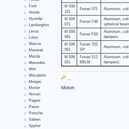
Ford
M 508
Ferrari 575
Aluminum, coil-
115
Honda
Hyundai
M 508
Aluminum, coil-
Ferrari F40
071
spherical beari
Lamborghini
Lexus
M 508
Aluminum, coil-
Ferrari F50
081
dampers
Lotus
Marcos
M 508
Ferrari 333
Aluminum, coil-
061
SP
Maserati
Mazda
M 508
Ferrari 512
Aluminum, coil-
051
BBLM
dampers)
Mersedes
Mini
Mitsubishi
..
Morgan
Moton
Mosler
Nissan
Pagani
Panoz
Porsche
Saleen
Spyker