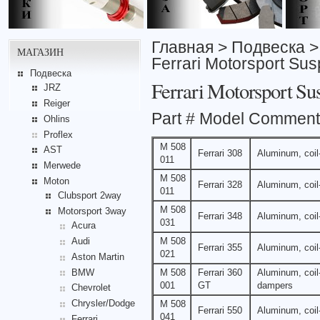
Главная
>
Подвеска
МАГАЗИН
Ferrari Motorsport Su
Подвеска
Ferrari Motorsport Su
JRZ
Reiger
Part # Model Commen
Ohlins
Proflex
M 508
AST
Ferrari 308
Aluminum, coil-
011
Merwede
M 508
Moton
Ferrari 328
Aluminum, coil-
011
Clubsport 2way
M 508
Motorsport 3way
Ferrari 348
Aluminum, coil-
031
Acura
Audi
M 508
Ferrari 355
Aluminum, coil-
021
Aston Martin
BMW
M 508
Ferrari 360
Aluminum, coil-
001
GT
dampers
Chevrolet
Chrysler/Dodge
M 508
Ferrari 550
Aluminum, coil-
041
Ferrari