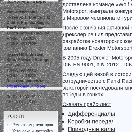
Посмотреть на карте
доставлена команде «
Wolf
Motorsport
выиграла конкур
Наши телефоны:
в Мировом чемпионате турин
Нужен
AST, Drenth, JRZ,
Ohlins, Proflex, Reiger,
После окончания активной к
TracTive
или сервис
амортизаторов -звоните:
Дрекслер решил представит
+7(495) 780-2934
разработке новаторских ко
+7(495) 780-2935
компанию Drexler Motorspo
Нужен
H&R, Bilstein,
В 2005 году Drexler Motors
Koni, Merwede Springs
-
DIN EN 9001, а в
2012 - DI
звоните:
+7(495) 997-8001
Следующей вехой в истори
+7(495) 978-6333
сотрудничество с Pankl Rac
Электронная почта:
office@kms-tuning.org
за которой последовали мн
победы в гонках.
Пн-Пт
: 10.00 -19.00
Сб
: 10.00 - 15.00
Скачать прайс-лист
Дифференциалы
УСЛУГИ
Коробки передач
Ремонт амортизаторов
Приводные валы
Установка и настройка