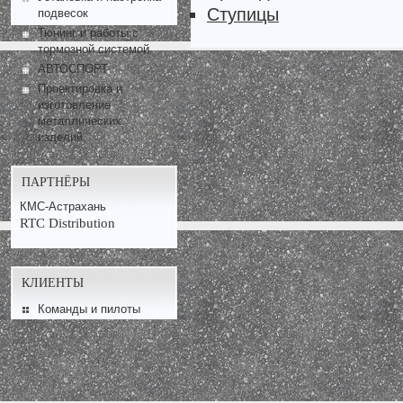
Ступицы
подвесок
Тюнинг и работы с
тормозной системой
АВТОСПОРТ
Проектировка и
изготовление
металлических
изделий
ПАРТНЁРЫ
КМС-Астрахань
RTC Distribution
КЛИЕНТЫ
Команды и пилоты