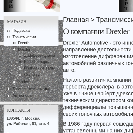
Главная
>
Трансмисс
МАГАЗИН
О компании Drexler
Подвеска
Трансмиссии
Drexler Automotive - это и
Drenth
направление деятельности 
Drexler
Дифференциалы
изготовление дифференциа
Коробки передач
автомобилей различных гон
Приводные валы
авто.
Ступицы
Начало развития компании
Sadev
Герберта Дрекслера
в авто
Тормозные системы
Уже в 1980е Герберт Дрекс
Автоспорт
техническим директором к
дифференциалы повышенног
КОНТАКТЫ
своих гоночных автомобиля
109544, г. Москва,
В 1986 году первая сошедш
ул. Рабочая, 91, стр. 4
установленными на них д