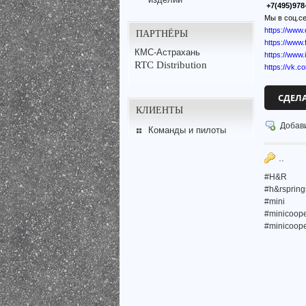
+7(495)978
Мы в соц.се
https://www
ПАРТНЁРЫ
https://ww
КМС-Астрахань
https://www
RTC Distribution
https://vk.c
СДЕЛ
КЛИЕНТЫ
Добав
Команды и пилоты
..
#H&R
#h&rspring
#mini
#minicoop
#minicoop