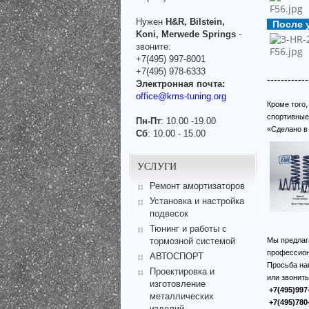
Нужен
H&R, Bilstein,
После 
Koni, Merwede Springs
-
звоните:
+7(495) 997-8001
+7(495) 978-6333
------------
Электронная почта:
office@kms-tuning.org
Кроме того
спортивные
Пн-Пт
: 10.00 -19.00
«Сделано в
Сб
: 10.00 - 15.00
УСЛУГИ
Ремонт амортизаторов
Установка и настройка
подвесок
Тюнинг и работы с
Мы предлаг
тормозной системой
профессион
АВТОСПОРТ
Просьба на
Проектировка и
или звонит
изготовление
+7(495)997
металлических
+7(495)780
изделий