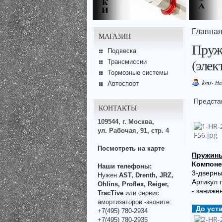
Главна
МАГАЗИН
Пруж
Подвеска
(элек
Трансмиссии
Тормозные системы
kms
- Н
Автоспорт
Предста
КОНТАКТЫ
109544, г. Москва,
ул. Рабочая, 91, стр. 4
Посмотреть на карте
Пружины
Компоне
Наши телефоны:
3-дверны
Нужен
AST, Drenth, JRZ,
Артикул
Ohlins, Proflex, Reiger,
- заниже
TracTive
или сервис
амортизаторов -звоните:
До уст
+7(495) 780-2934
+7(495) 780-2935