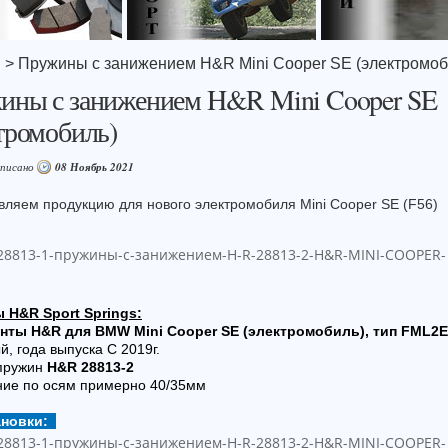
я
> Пружины с занижением H&R Mini Cooper SE (электромоб
ины с занижением H&R Mini Cooper SE
тромобиль)
аписано
08 Ноябрь 2021
вляем продукцию для нового электромобиля Mini Cooper SE (F56)
 H&R Sport Springs:
нты H&R для BMW Mini Cooper SE (электромобиль), тип FML2E 
й, года выпуска C 2019г.
 пружин
H&R 28813-2
ние по осям примерно 40/35мм
ановки: