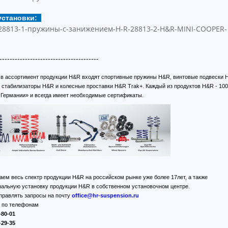
установки:
---------------------------------------
, в ассортимент продукции H&R входят спортивные пружины H&R, винтовые подвески 
 стабилизаторы H&R и колесные проставки H&R Trak+. Каждый из продуктов H&R - 10
 Германии» и всегда имеет необходимые сертификаты.
аем весь спектр продукции H&R на российском рынке уже более 17лет, а также
альную установку продукции H&R в собственном установочном центре.
правлять запросы на почту
office@hr-suspension.ru
ь по телефонам
-80-01
-29-35