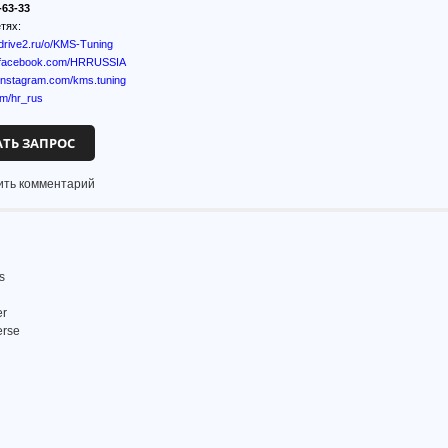
-63-33
тях:
.drive2.ru/o/KMS-Tuning
w.facebook.com/HRRUSSIA
.instagram.com/kms.tuning
om/hr_rus
АТЬ ЗАПРОС
ить комментарий
s
er
erse