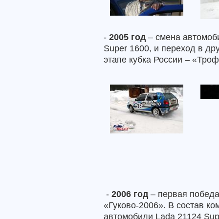
-
2005 год
– смена автомоб
Super
1600, и переход в др
этапе кубка России – «Тро
-
2006 год
– первая победа
«Гуково-2006». В состав к
автомобили
Lada
21124
Sup