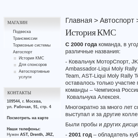
Главная
>
Автоспорт
МАГАЗИН
История КМС
Подвеска
Трансмиссии
С 2000 года
команда, в уго
Тормозные системы
различные названия:
Автоспорт
История КМС
-
Ковальчук
МоторСпорт
, JK
Для спонсоров
Ambassador-Liqui Moly Rally
Автоспортивные
Team, AST-Liqui Moly Rally 
услуги
оставалось только участие 
команды – Чемпиона России
КОНТАКТЫ
Ковальчука Алексея.
109544, г. Москва,
Многократно за много лет 
ул. Рабочая, 91, стр. 4
выступал и за другие колле
Посмотреть на карте
Были пробы и других дисци
Наши телефоны:
-
2001 год
– обладатель кубк
Нужен
AST, Drenth, JRZ,