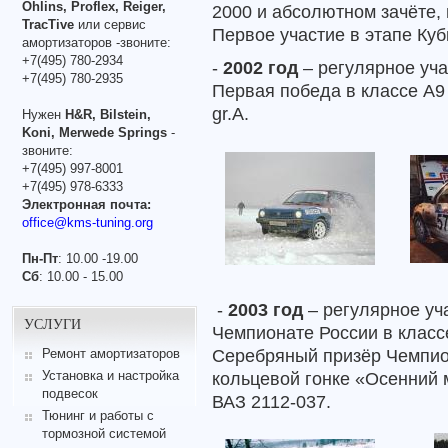
Ohlins, Proflex, Reiger,
2000 и абсолютном зачёте, 
TracTive
или сервис
Первое участие в этапе Куб
амортизаторов -звоните:
+7(495) 780-2934
-
2002 год
– регулярное уча
+7(495) 780-2935
Первая победа в классе А9 
gr.A.
Нужен
H&R, Bilstein,
Koni, Merwede Springs
-
звоните:
+7(495) 997-8001
+7(495) 978-6333
Электронная почта:
office@kms-tuning.org
Пн-Пт
: 10.00 -19.00
Сб
: 10.00 - 15.00
-
2003 год
– регулярное уча
УСЛУГИ
Чемпионате России в классе
Серебряный призёр Чемпион
Ремонт амортизаторов
Установка и настройка
кольцевой гонке «Осенний
подвесок
ВАЗ 2112-037.
Тюнинг и работы с
тормозной системой