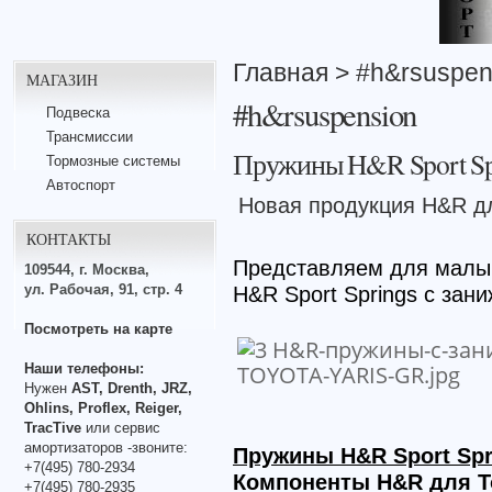
Главная
> #h&rsuspen
МАГАЗИН
#h&rsuspension
Подвеска
Трансмиссии
Пружины H&R Sport Spr
Тормозные системы
Автоспорт
Новая продукция H&R дл
КОНТАКТЫ
Представляем для малы
109544, г. Москва,
ул. Рабочая, 91, стр. 4
H&R Sport Springs с зан
Посмотреть на карте
Наши телефоны:
Нужен
AST, Drenth, JRZ,
Ohlins, Proflex, Reiger,
TracTive
или сервис
амортизаторов -звоните:
Пружины H&R Sport Spr
+7(495) 780-2934
Компоненты H&R для To
+7(495) 780-2935