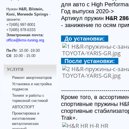
для авто с High Performa
Нужен
H&R, Bilstein,
Год выпуска 2020->
Koni, Merwede Springs
-
Артикул пружин
H&R 286
звоните:
- занижение по осям пр
+7(495) 997-8001
+7(495) 978-6333
Электронная почта:
До установки:
office@kms-tuning.org
Пн-Пт
: 10.00 -19.00
Сб
: 10.00 - 15.00
После установки:
УСЛУГИ
Ремонт амортизаторов
Установка и настройка
---------------------------------
подвесок
Тюнинг и работы с
Кроме того, в ассортиме
тормозной системой
спортивные пружины H&R
АВТОСПОРТ
спортивные стабилизато
Проектировка и
Trak+.
изготовление
металлических
изделий