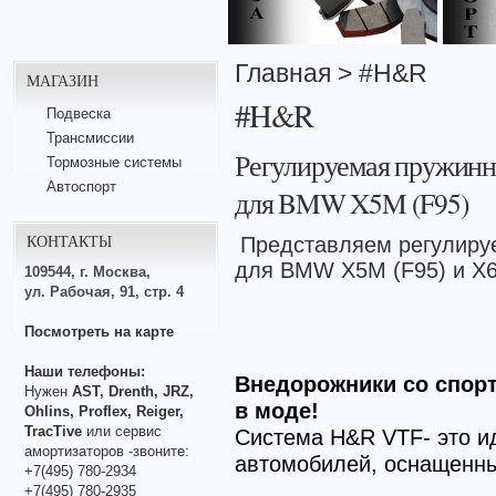
Главная
> #H&R
МАГАЗИН
#H&R
Подвеска
Трансмиссии
Регулируемая пружинн
Тормозные системы
Автоспорт
для BMW X5M (F95)
КОНТАКТЫ
Представляем регулиру
для BMW X5M (F95) и X6
109544, г. Москва,
ул. Рабочая, 91, стр. 4
Посмотреть на карте
Наши телефоны:
Внедорожники со спор
Нужен
AST, Drenth, JRZ,
в моде!
Ohlins, Proflex, Reiger,
TracTive
или сервис
Система H&R VTF- это и
амортизаторов -звоните:
автомобилей, оснащенны
+7(495) 780-2934
+7(495) 780-2935