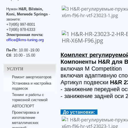
Нужен
H&R, Bilstein,
Koni, Merwede Springs
-
звоните:
+7(495) 997-8001
+7(495) 978-6333
Электронная почта:
office@kms-tuning.org
Пн-Пт
: 10.00 -19.00
Комплект регулируемой
Сб
: 10.00 - 15.00
Компоненты H&R для B
включая M Competition
УСЛУГИ
включая адаптивную спо
Ремонт амортизаторов
Артикул подвески
H&R 2
Установка и настройка
- занижение передней о
подвесок
Тюнинг и работы с
- занижение задней оси 
тормозной системой
АВТОСПОРТ
До установки:
Проектировка и
изготовление
металлических
изделий