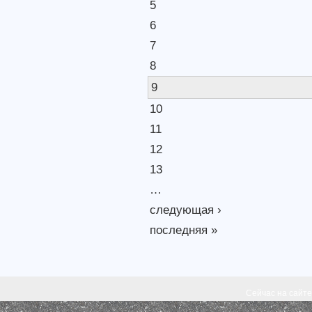
5
6
7
8
9
10
11
12
13
…
следующая ›
последняя »
Сейчас на сайт