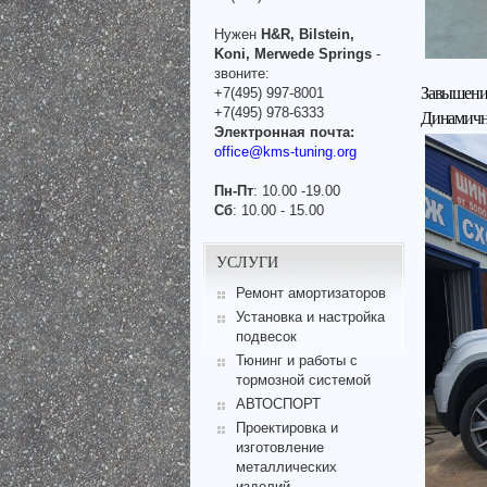
Нужен
H&R, Bilstein,
Koni, Merwede Springs
-
звоните:
Завышение
+7(495) 997-8001
+7(495) 978-6333
Динамичн
Электронная почта:
office@kms-tuning.org
Пн-Пт
: 10.00 -19.00
Сб
: 10.00 - 15.00
УСЛУГИ
Ремонт амортизаторов
Установка и настройка
подвесок
Тюнинг и работы с
тормозной системой
АВТОСПОРТ
Проектировка и
изготовление
металлических
изделий