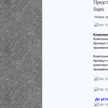
Предст
Supra
Новая п
Комплек
Компонен
Артикул
занижени
Компонен
Артикул
комплект
занижени
До уст