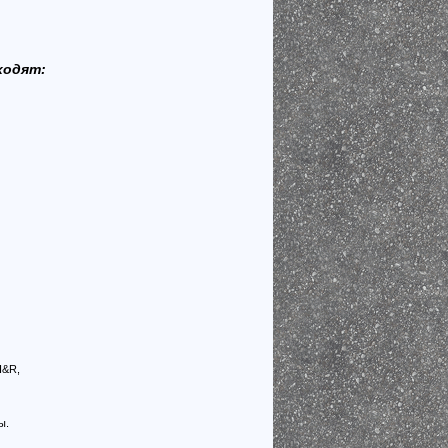
ходят:
H&R,
ы.