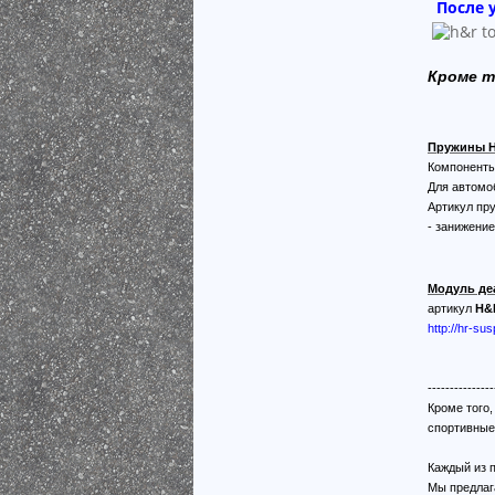
После 
Кроме т
Пружины H
Компоненты
Для автомо
Артикул пр
- занижени
Модуль де
артикул
H&
http://hr-su
---------------
Кроме того
спортивные
Каждый из 
Мы предлаг