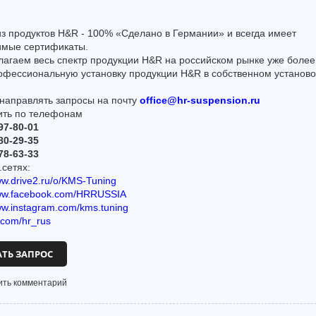
з продуктов H&R - 100% «Сделано в Германии» и всегда имеет
имые сертификаты.
агаем весь спектр продукции H&R на российском рынке уже более 
офессиональную установку продукции H&R в собственном установ
направлять запросы на почту
office@hr-suspension.ru
ить по телефонам
97-80-01
80-29-35
78-63-33
.сетях:
ww.drive2.ru/o/KMS-Tuning
www.facebook.com/HRRUSSIA
ww.instagram.com/kms.tuning
k.com/hr_rus
АТЬ ЗАПРОС
ить комментарий