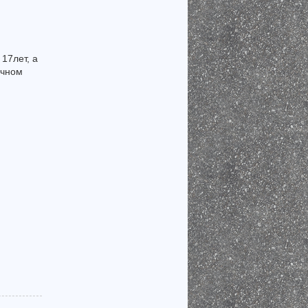
17лет, а
очном