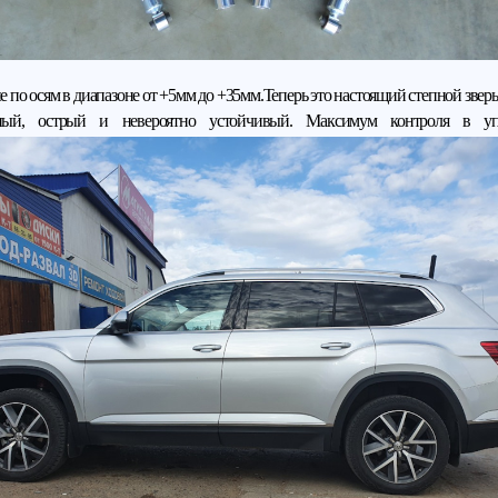
 по осям в диапазоне от +5мм до +35мм.
Теперь это настоящий степной зверь
ый, острый и невероятно устойчивый. Максимум контроля в уп