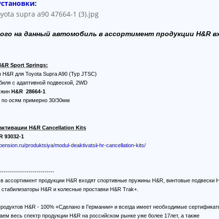
установки:
ого на данный автомобиль в ассортимент продукции H&R в
&R Sport Springs:
 H&R для Toyota Supra A90 (Typ JTSC)
биля с адаптивной подвеской, 2WD
ужин
H&R 28664-1
е по осям примерно 30/30мм
активации
H&R Cancellation Kits
R 93032-1
spension.ru/produktsiya/modul-deaktivatsii-hr-cancellation-kits/
----------------------------
, в ассортимент продукции H&R входят спортивные пружины H&R, винтовые подвески 
 стабилизаторы H&R и колесные проставки H&R Trak+.
продуктов H&R - 100% «Сделано в Германии» и всегда имеет необходимые сертификат
аем весь спектр продукции H&R на российском рынке уже более 17лет, а также