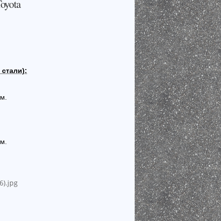
oyota
стали):
м.
м.