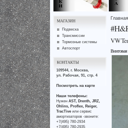
Главна
МАГАЗИН
#H&
Подвеска
Трансмиссии
VW Ter
Тормозные системы
Автоспорт
Винтова
КОНТАКТЫ
109544, г. Москва,
ул. Рабочая, 91, стр. 4
Посмотреть на карте
Наши телефоны:
Нужен
AST, Drenth, JRZ,
Ohlins, Proflex, Reiger,
TracTive
или сервис
амортизаторов -звоните:
+7(495) 780-2934
+7(495) 780-2935