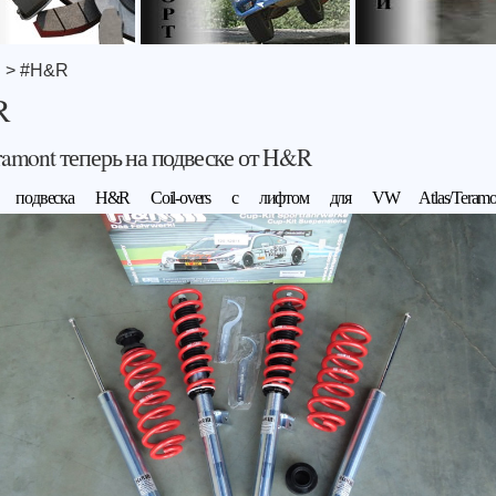
я
> #H&R
R
amont теперь на подвеске от H&R
я подвеска H&R Coil-overs с лифтом для VW Atlas/Tera