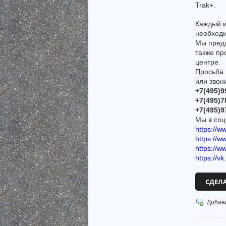
Trak+.
Каждый и
необход
Мы предл
также пр
центре.
Просьба 
или звон
+7(495)9
+7(495)7
+7(495)9
Мы в соц
https://w
https://
https://w
https://v
СДЕЛ
Добав