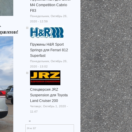
M4 Competition Cabrio
F83
Понедельник, Октябрь 26,
2020 - 12:59
.
равлении!
Пружины H&R Sport
Springs для Ferrari 812
Superfast
Понедельник, Октябрь 26,
2020 - 13:02
Спецверсия JRZ
Suspension для Toyota
Land Cruiser 200
Четверг, Октябрь 1, 2020 -
11:47
‹‹
24 из 117