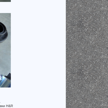
,
авки H&R