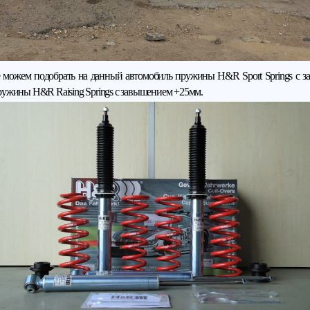
 можем подобрать на данный автомобиль пружины H&R Sport Springs с з
ружины H&R Raising Springs с завышением +25мм.