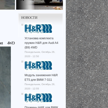
НОВОСТИ
Установка комплекта
mont 4WD
пружин H&R для Audi A4
(B9) 4WD
Понедельник, Октябрь 26,
2020 - 12:50
Модуль занижения H&R
ETS для BMW 7 G11
Понедельник, Октябрь 26,
2020 - 12:55
Пружины H&R для BMW