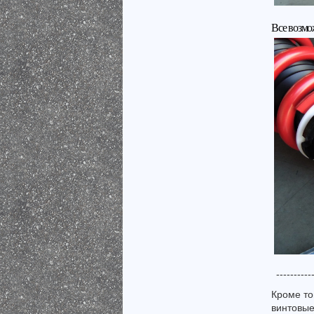
Все возмо
----------
Кроме то
винтовые