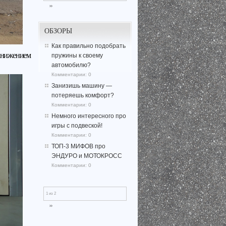
››
ОБЗОРЫ
Как правильно подобрать
анижением
пружины к своему
автомобилю?
Комментарии:
0
Занизишь машину —
потеряешь комфорт?
Комментарии:
0
Немного интересного про
игры с подвеской!
Комментарии:
0
ТОП-3 МИФОВ про
ЭНДУРО и МОТОКРОСС
Комментарии:
0
1 из 2
››