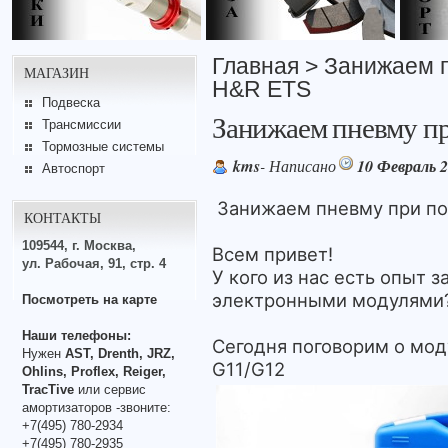
Главная
> Занижаем 
МАГАЗИН
H&R ETS
Подвеска
Занижаем пневму п
Трансмиссии
Тормозные системы
kms
- Написано
10 Февраль 
Автоспорт
Занижаем пневму при п
КОНТАКТЫ
109544, г. Москва,
Всем привет!
ул. Рабочая, 91, стр. 4
У кого из нас есть опыт
электронными модулями
Посмотреть на карте
Наши телефоны:
Сегодня поговорим о мо
Нужен
AST, Drenth, JRZ,
G11/G12
Ohlins, Proflex, Reiger,
TracTive
или сервис
амортизаторов -звоните:
+7(495) 780-2934
+7(495) 780-2935