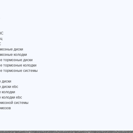
.
BC
бц
C
рмозные диски
рмозные колодки
е тормозные диски
е тормозные колодки
е тормозные системы
 диски
 диски ebc
 колодки
 колодки ebc
рмозной системы
рмозов