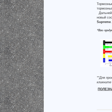
Тормозны
тормозных
Дальнейш
новый со
Supreme
.
*Всю прод
**Для пр
кликните
ПОЛЕЗН