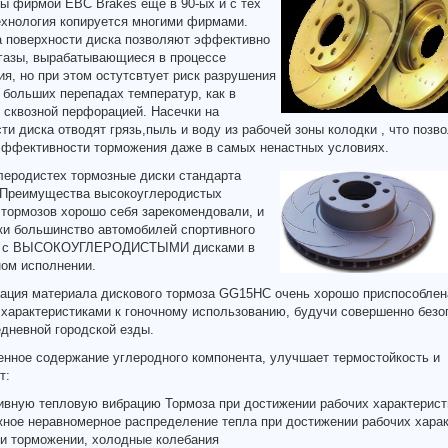
ы фирмой EBC Brakes еще в 90-ых и с тех
ехнология копируется многими фирмами.
а поверхности диска позволяют эффективно
 газы, вырабатывающиеся в процессе
я, но при этом остутсвтует риск разрушения
 больших перепадах температур, как в
 сквозной перфорацией. Насечки на
ти диска отводят грязь,пыль и воду из рабочей зоны колодки , что позво
 эффективности торможения даже в самых ненастных условиях.
леродистех тормозные диски стандарта
Преимущества высокоуглеродистых
тормозов хорошо себя зарекомендовали, и
ки большинство автомобилей спортивного
ет с ВЫСОКОУГЛЕРОДИСТЫМИ дисками в
ном исполнении.
ация материала дискового тормоза GG15HC очень хорошо приспособлен
 характеристиками к гоночному использованию, будучи совершенно без
дневной городской езды.
енное содержание углеродного компонента, улучшает термостойкость и
т:
ивную тепловую вибрацию Тормоза при достижении рабочих характерист
жное неравномерное распределение тепла при достижении рабочих харак
ри торможении, холодные колебания